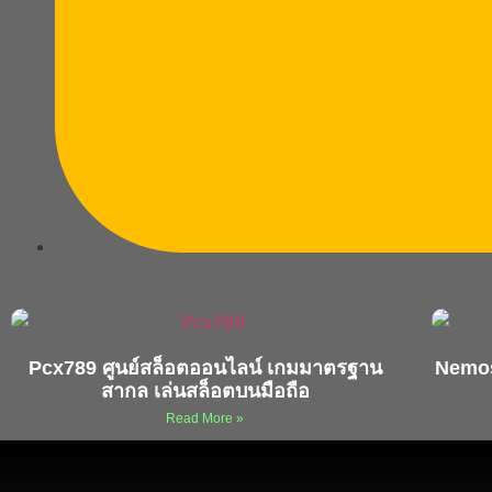
Pcx789 ศูนย์สล็อตออนไลน์ เกมมาตรฐาน
Nemosl
สากล เล่นสล็อตบนมือถือ
Read More »