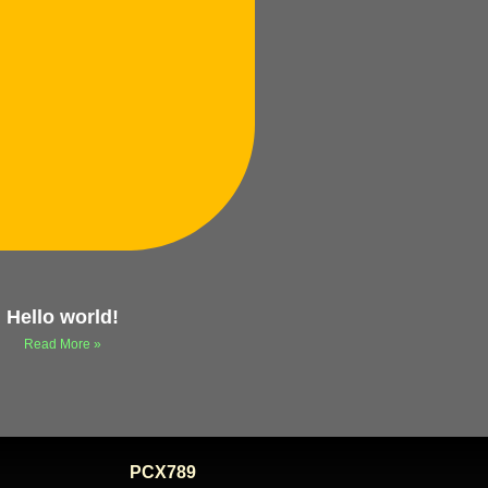
Hello world!
Read More »
PCX789