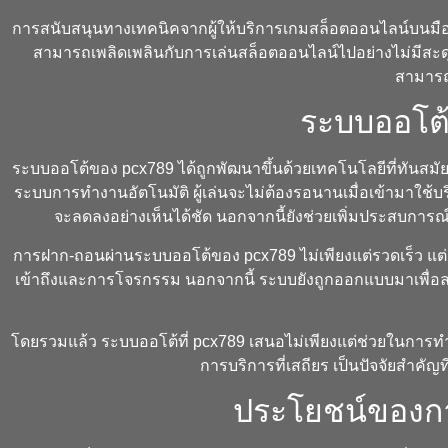
การสนับสนุนทางเทคนิคจากผู้ให้บริการเกมสล็อตออนไลน์บนมือถือ
สามารถเพลิดเพลินกับการเล่นสล็อตออนไลน์ไปอย่างไม่มีสะดุด สร
สามารถ
ระบบออโต้
ระบบออโต้ของ pcx789 ได้ถูกพัฒนาขึ้นด้วยเทคโนโลยีที่ทันสมัย
ระบบการทำงานอัตโนมัติ ผู้เล่นจะไม่ต้องรอนานเมื่อเข้ามาใช้บ
จะลดลงอย่างเห็นได้ชัด นอกจากนี้ยังช่วยเพิ่มประสบการณ์ก
การฝาก-ถอนผ่านระบบออโต้ของ pcx789 ไม่เพียงแต่รวดเร็ว แต่ยั
เข้าถึงและการโจรกรรม นอกจากนี้ ระบบยังถูกออกแบบมาเพื่อลดค
โดยรวมแล้ว ระบบออโต้ที่ pcx789 เสนอไม่เพียงแต่ช่วยในการทำรา
การบริการที่เสถียร เป็นปัจจัยสำคัญท
ประโยชน์ของกา