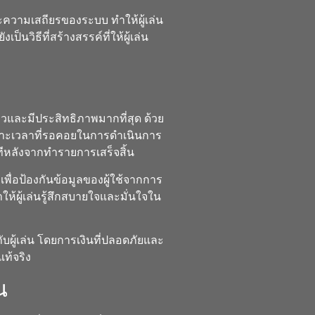
ละความเสถียรของระบบ ทำให้ผู้เล่น
วิธีที่สร้างสรรค์ที่ให้ผู้เล่น
็วและมีประสิทธิภาพมากที่สุด ด้วย
 เพราะเวลาที่รอคอยในการดำเนินการ
นทีหลังจากทำรายการเสร็จสิ้น
พื่อป้องกันข้อมูลของผู้ใช้จากการ
้ผู้เล่นรู้สึกสบายใจและมั่นใจใน
บผู้เล่น โดยการเงินที่ปลอดภัยและ
แท้จริง
น