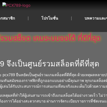
ครสมาชิก
โปรโมชั่น
บทความและข
วมสล็อต เกมระบบออโต้ ที่ดีที่สุด
จึงเป็นศูนย์รวมสล็อตที่ดีที่สุด
ะ pcx789 ยืนหยัดเป็นศูนย์รวมเกมสล็อตที่ดีที่สุด ด้วยเหตุผลหลายป
ือ ความทันสมัยของกราฟฟิกที่ถูกออกแบบอย่างมีคุณภาพ ทุกเกมสล็อตท
ห้ผู้เล่นได้รับประสบการณ์การเล่นเกมที่สมจริงและเต็มไปด้วยควา
งเหตุผลที่ทำให้ผู้เล่นสามารถเข้าถึงเกมสล็อตได้อย่างรวดเร็ว ไม่ว่าคุ
้องการได้อย่างสะดวกสบาย ผ่านการจัดระเบียบรายการที่ชัดเจนแล