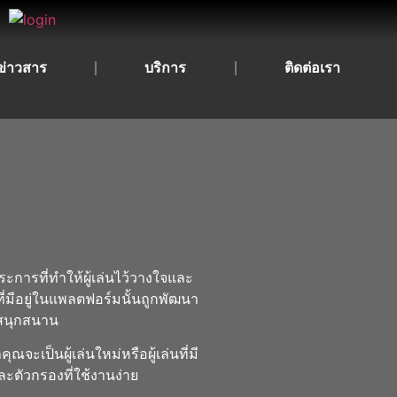
่าวสาร
บริการ
ติดต่อเรา
ระการที่ทำให้ผู้เล่นไว้วางใจและ
ี่มีอยู่ในแพลตฟอร์มนั้นถูกพัฒนา
มสนุกสนาน
ณจะเป็นผู้เล่นใหม่หรือผู้เล่นที่มี
ะตัวกรองที่ใช้งานง่าย