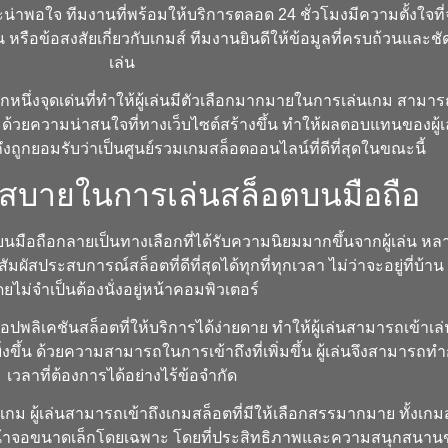
ะน่าพอใจ ทีมงานที่พร้อมให้บริการตลอด 24 ชั่วโมงมีความตั้งใจที่
รือข้อสงสัยเกี่ยวกับเกมส์ ทีมงานยินดีให้ข้อมูลที่ครบถ้วนและชัดเ
เล่น
นึ่งจุดเด่นที่ทำให้ผู้เล่นมีตัวเลือกมากมายในการเล่นเกม สาม
วยความน่าสนใจที่ทางเว็บไซต์สร้างขึ้น ทำให้ผลตอบแทนของผู้เล่น
ถูกยอมรับว่าเป็นศูนย์รวมเกมสล็อตออนไลน์ที่ดีที่สุดในขณะนี้
บายในการเล่นสล็อตบนมือถือ
นมือถือกลายเป็นทางเลือกที่ได้รับความนิยมมากขึ้นจากผู้เล่น หล
มผัสประสบการณ์สล็อตที่ดีที่สุดได้ทุกที่ทุกเวลา ไม่ว่าจะอยู่ที่บ้
ยไม่จำเป็นต้องนั่งอยู่หน้าคอมพิวเตอร์
ลิเคชันสล็อตที่ให้บริการได้ง่ายดาย ทำให้ผู้เล่นสามารถเข้าเล่
ขึ้น ด้วยความสามารถในการเข้าถึงที่เพิ่มขึ้น ผู้เล่นจึงสามา
เวลาที่ต้องการได้อย่างไร้ข้อจำกัด
ม ผู้เล่นสามารถเข้าถึงเกมสล็อตที่มีให้เลือกสรรมากมาย ทั้งเก
้าจอขนาดเล็กโดยเฉพาะ โดยที่ประสิทธิภาพและความสนุกสนานของ