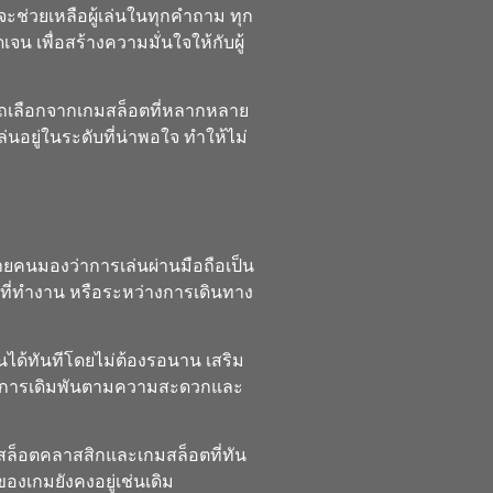
จะช่วยเหลือผู้เล่นในทุกคำถาม ทุก
จน เพื่อสร้างความมั่นใจให้กับผู้
ารถเลือกจากเกมสล็อตที่หลากหลาย
อยู่ในระดับที่น่าพอใจ ทำให้ไม่
ายคนมองว่าการเล่นผ่านมือถือเป็น
าน ที่ทำงาน หรือระหว่างการเดินทาง
นได้ทันทีโดยไม่ต้องรอนาน เสริม
รถทำการเดิมพันตามความสะดวกและ
มสล็อตคลาสสิกและเกมสล็อตที่ทัน
เกมยังคงอยู่เช่นเดิม