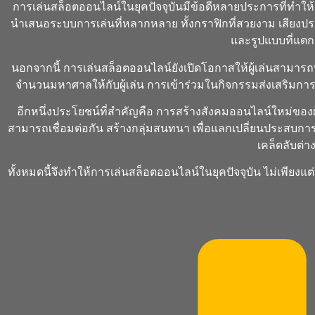
การเล่นสล็อตออนไลน์ในยุคปัจจุบันมีข้อดีหลายประการที่ทำให
นำเสนอระบบการเล่นที่หลากหลาย ทั้งกราฟิกที่สวยงาม เสียงประกอ
และรูปแบบที่แตกต่
นอกจากนี้ การเล่นสล็อตออนไลน์ยังเปิดโอกาสให้ผู้เล่นสามารถทำ
จำนวนมหาศาลให้กับผู้เล่น การเข้าร่วมในกิจกรรมส่งเสริมการข
อีกหนึ่งประโยชน์ที่สำคัญคือ การสร้างสังคมออนไลน์ใหม่ของผู้เ
สามารถเชื่อมต่อกัน สร้างกลุ่มสนทนา เพื่อแลกเปลี่ยนประสบกา
เคล็ดลับต่า
ทั้งหมดนี้จึงทำให้การเล่นสล็อตออนไลน์ในยุคปัจจุบัน ไม่เพียงแ