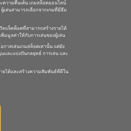
ละความตื่นเต้น เกมสล็อตออนไลน์
ผู้เล่นสามารถเลือกจากเกมที่มีธีม
งวัลแจ็คพ็อตที่สามารถสร้างรายได้
มมูลค่าให้กับการเล่นของผู้เล่น
โอกาสเล่นเกมสล็อตเท่านั้น แต่ยัง
ุนและแบ่งปันกลยุทธ์ การเล่น และ
รายได้และสร้างความสัมพันธ์ที่ดีใน