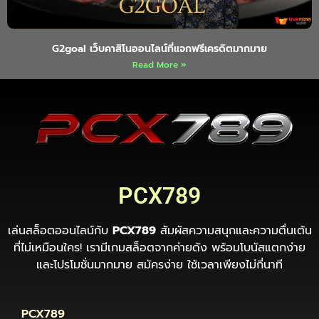
G2goal เว็บคาสิโนออนไลน์ที่แจกฟรีเครดิตมากมาย
Read More »
PCX789
เล่นสล็อตออนไลน์กับ
PCX789
สัมผัสความสนุกและความตื่นเต้น
ที่ไม่เหมือนใคร! เรามีเกมสล็อตจากค่ายดัง พร้อมโบนัสแตกง่าย
และโปรโมชั่นมากมาย สมัครง่าย ใช้เวลาเพียงไม่กี่นาที
PCX789