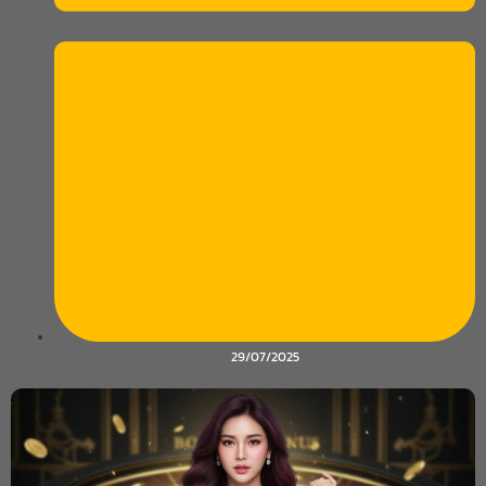
29/07/2025