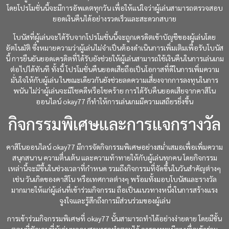
โดยโปรโมชั่นนี้จะมีการอัพเดตทุกวัน เพื่อให้แน่ใจว่าผู้เล่นสามารถตรวจสอบ
ยอดเงินคืนได้อย่างรวดเร็วและสะดวกสบาย
โบนัสที่ผู้เล่นจะได้รับจากโปรโมชั่นนี้จะถูกเครดิตเข้าบัญชีของผู้เล่นโดย
อัตโนมัติ ซึ่งหมายความว่าผู้เล่นไม่จำเป็นต้องดำเนินการเพิ่มเติมเพื่อรับโบนัส
นี้ การยืนยันยอดเครดิตที่ได้รับยังช่วยให้ผู้เล่นสามารถใช้เงินคืนในการเล่นเกม
ต่อไปได้ทันที ทั้งนี้ โปรโมชั่นคืนยอดเสียถือเป็นโอกาสที่ดีในการเพิ่มความ
มั่นใจให้กับผู้เล่น ในขณะเดียวกันยังช่วยลดความเสี่ยงจากการลงทุนในการ
พนัน ไม่ว่าผู้เล่นจะมีโชคดีหรือโชคร้าย การได้รับคืนยอดเสียจากคาสิโน
ออนไลน์ okay77 ก็ทำให้การเล่นเกมมีความเสถียรยิ่งขึ้น
กิจกรรมพิเศษและการแจกรางวัล
คาสิโนออนไลน์ okay77 มีการจัดกิจกรรมพิเศษอย่างสม่ำเสมอเพื่อเพิ่มความ
สนุกสนาน ความตื่นเต้น และความท้าทายให้กับผู้เล่นทุกคน โดยกิจกรรม
เหล่านี้จะมีขึ้นในช่วงเวลาที่กำหนด รวมถึงกิจกรรมที่จัดขึ้นในวันสำคัญต่างๆ
เช่น วันเกิดของคาสิโน หรือเทศกาลต่างๆ พร้อมทั้งมอบโบนัสและรางวัล
มากมายให้แก่ผู้เล่นที่เข้าร่วมกิจกรรม ถือเป็นแนวทางหนึ่งในการสร้างแรง
จูงใจและรู้สึกถึงการมีส่วนร่วมของผู้เล่น
การเข้าร่วมกิจกรรมพิเศษที่ okay77 นั้นสามารถทำได้อย่างง่ายดาย โดยมีขั้น