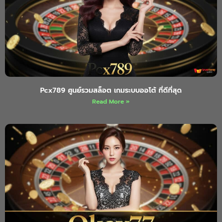
Pcx789 ศูนย์รวมสล็อต เกมระบบออโต้ ที่ดีที่สุด
Read More »