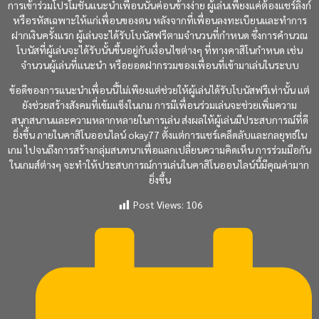
การเข้าร่วมโปรโมชันแนะนำเพื่อนนั้นค่อนข้างง่าย ผู้เล่นเพียงแค่ต้องแชร์ลิงก์
หรือรหัสเฉพาะให้แก่เพื่อนของตน หลังจากที่เพื่อนลงทะเบียนและทำการ
ฝากเงินครั้งแรก ผู้เล่นจะได้รับโบนัสฟรีตามจำนวนที่กำหนด ซึ่งการคำนวณ
โบนัสที่ผู้เล่นจะได้รับนั้นขึ้นอยู่กับเงื่อนไขต่างๆ ที่ทางคาสิโนกำหนด เช่น
จำนวนผู้เล่นที่แนะนำ หรือยอดฝากรวมของเพื่อนที่เข้ามาเล่นในระบบ
ข้อดีของการแนะนำเพื่อนนี้ไม่เพียงแต่ช่วยให้ผู้เล่นได้รับโบนัสฟรีเท่านั้น แต่
ยังช่วยสร้างสังคมที่เข้มแข็งในเกม การมีเพื่อนร่วมเล่นจะช่วยเพิ่มความ
สนุกสนานและความหลากหลายในการเล่น ส่งผลให้ผู้เล่นมีประสบการณ์ที่ดี
ยิ่งขึ้น ภายในคาสิโนออนไลน์ okay77 ตั้งแต่การแชร์เคล็ดลับและกลยุทธ์ใน
เกม ไปจนถึงการสร้างกลุ่มสนทนาเพื่อแลกเปลี่ยนความคิดเห็น การร่วมมือกัน
ในเกมส์ต่างๆ จะทำให้ประสบการณ์การเล่นในคาสิโนออนไลน์นี้มีคุณค่ามาก
ยิ่งขึ้น
Post Views:
106